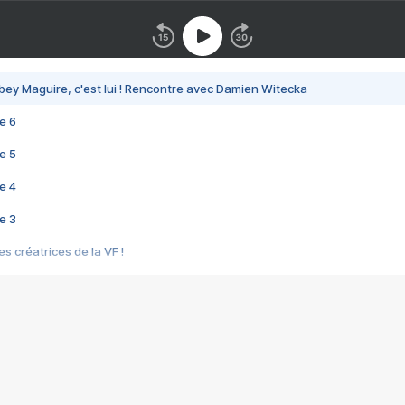
bey Maguire, c'est lui ! Rencontre avec Damien Witecka
e 6
e 5
e 4
e 3
s créatrices de la VF !
e 2
e 1
e Mektoub My Love arrive enfin ! Rencontre avec Shaïn Boumedine et Sal
i : après Toni en famille