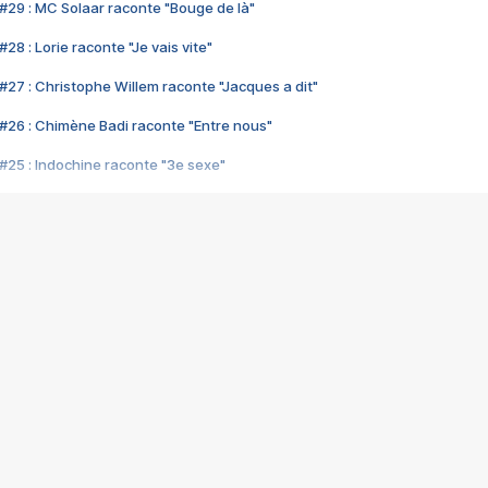
#29 : MC Solaar raconte "Bouge de là"
28 : Lorie raconte "Je vais vite"
#27 : Christophe Willem raconte "Jacques a dit"
#26 : Chimène Badi raconte "Entre nous"
#25 : Indochine raconte "3e sexe"
#24 : Zaho raconte "C'est chelou"
#23 : Patrick Bruel raconte "Au café des délices"
#22 : Kyo raconte "Le chemin"
#21 : Nolwenn Leroy raconte "Cassé"
#20 : Patrick Hernandez raconte "Born to be alive"
#19 : Lorie raconte "Près de moi"
#18 : Michael Jones raconte "A nos actes manqués" (avec Jean-Jacque
#17 : Khaled raconte "Aïcha"