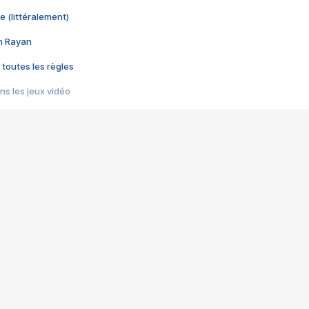
e (littéralement)
im Rayan
 toutes les règles
s les jeux vidéo
us choquant de Rockstar ? - Le scandale BULLY
e plus moche de Steam
du RÊVE tourne au CAUCHEMAR
pendant 8 heures
it… à tort
umiliés par un jeu vidéo
ire - Final Fantasy 8
ti un empire - Age of Empires