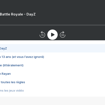
 Battle Royale - DayZ
 DayZ
 a 13 ans (et vous l'avez ignoré)
e (littéralement)
im Rayan
 toutes les règles
s les jeux vidéo
us choquant de Rockstar ? - Le scandale BULLY