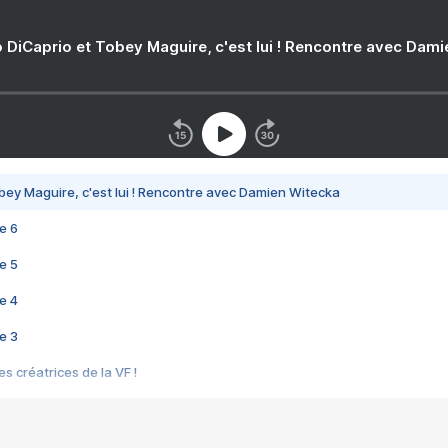
 DiCaprio et Tobey Maguire, c'est lui ! Rencontre avec Dam
bey Maguire, c'est lui ! Rencontre avec Damien Witecka
e 6
e 5
e 4
e 3
s créatrices de la VF !
e 2
e 1