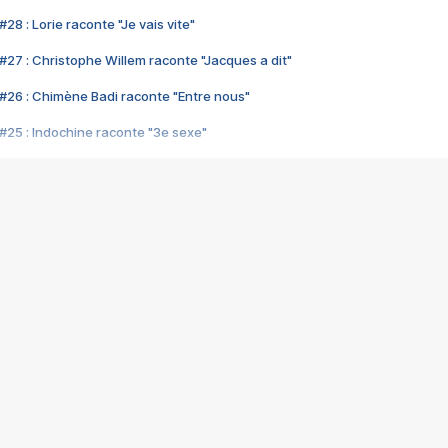
28 : Lorie raconte "Je vais vite"
#27 : Christophe Willem raconte "Jacques a dit"
#26 : Chimène Badi raconte "Entre nous"
#25 : Indochine raconte "3e sexe"
#24 : Zaho raconte "C'est chelou"
#23 : Patrick Bruel raconte "Au café des délices"
#22 : Kyo raconte "Le chemin"
#21 : Nolwenn Leroy raconte "Cassé"
#20 : Patrick Hernandez raconte "Born to be alive"
#19 : Lorie raconte "Près de moi"
#18 : Michael Jones raconte "A nos actes manqués" (avec Jean-Jacque
#17 : Khaled raconte "Aïcha"